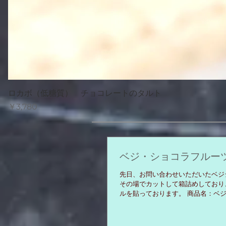
ロカボ（低糖質） チョコレートのタルト
価格
￥3,780
ベジ・ショコラフルー
先日、お問い合わせいただいたベジ
その場でカットして箱詰めしており
ルを貼っております。 商品名：ベジ