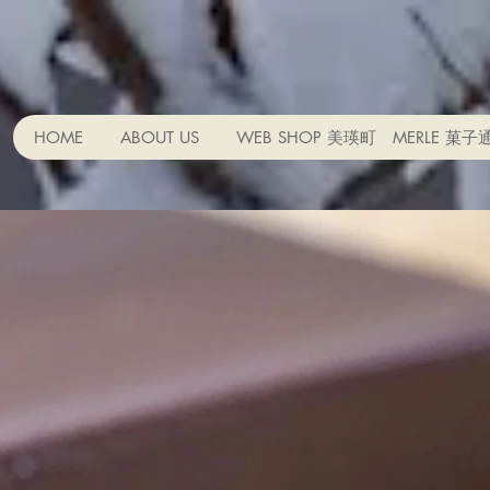
HOME
ABOUT US
WEB SHOP 美瑛町 MERLE 菓