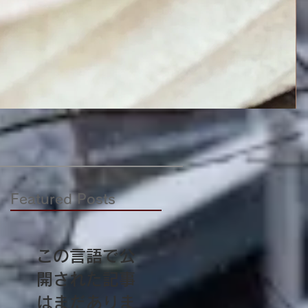
メ
価
￥
Featured Posts
ー
この言語で公
開された記事
はまだありま