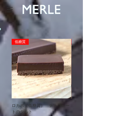
o
低糖質
限定数
ロカボ（低糖質） チョコレー
メルルのクッキー （5
トのタルト
り）