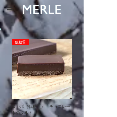
o
低糖質
限定数
ロカボ（低糖質） チョコレー
メルルのクッキー （5
トのタルト
り）